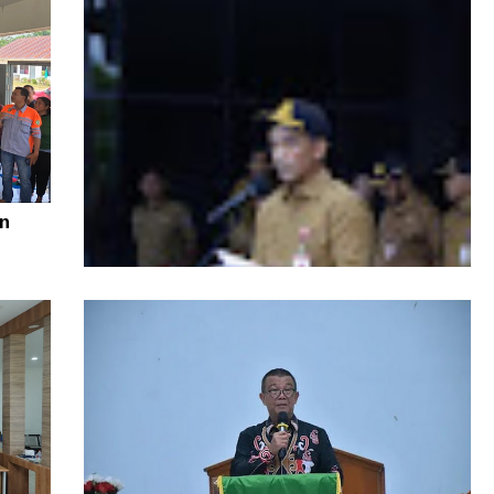
n
Di Tengah Efisiensi Anggaran, Pemprov
Kaltara Pastikan TPP ASN Tetap Dibayar