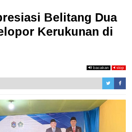
resiasi Belitang Dua
elopor Kerukunan di
bacakan
stop