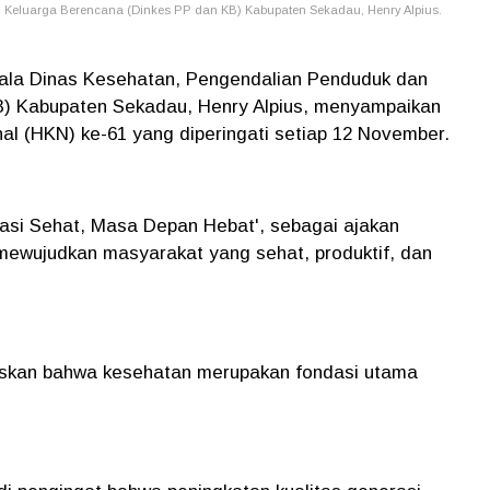
Keluarga Berencana (Dinkes PP dan KB) Kabupaten Sekadau, Henry Alpius.
pala Dinas Kesehatan, Pengendalian Penduduk dan
B) Kabupaten Sekadau, Henry Alpius, menyampaikan
l (HKN) ke-61 yang diperingati setiap 12 November.
si Sehat, Masa Depan Hebat', sebagai ajakan
ewujudkan masyarakat yang sehat, produktif, dan
skan bahwa kesehatan merupakan fondasi utama