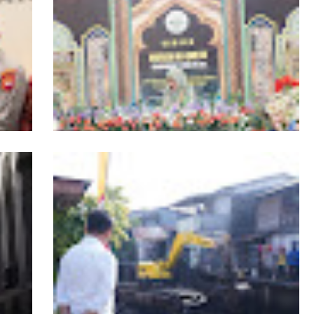
r
19 Kafilah Pontianak Melaju ke Final MTQ
Kalbar ke-34