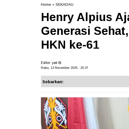
Home
»
SEKADAU
Henry Alpius A
Generasi Sehat
HKN ke-61
Editor:
yati
Rabu, 12 November 2025 - 20.37
Sebarkan: