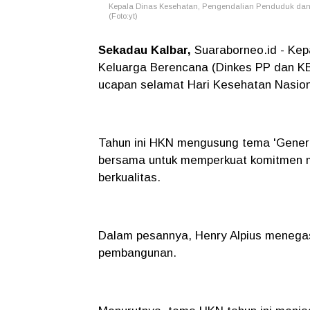
Kepala Dinas Kesehatan, Pengendalian Penduduk dan 
(Foto:yt)
Sekadau Kalbar,
Suaraborneo.id - Ke
Keluarga Berencana (Dinkes PP dan K
ucapan selamat Hari Kesehatan Nasiona
Tahun ini HKN mengusung tema 'Genera
bersama untuk memperkuat komitmen m
berkualitas.
Dalam pesannya, Henry Alpius menega
pembangunan.