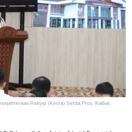
esejahteraan Rakyat (Kesra) Setda Prov. Kalbar,