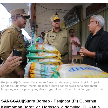
Penjabat (Pj) Gubernur Kalimantan Barat, dr. Harisson, didampingi Pj. Bupati
Sanggau, Suherman, meninjau kondisi harga bahan pokok serta memantau
langsung operasi pasar yang diselenggarakan di Pasar Jarai Sanggau. Foto:ist
SANGGAU
||Suara Borneo - Penjabat (Pj) Gubernur
Kalimantan Barat, dr. Harisson, didampingi Pj. Ketua