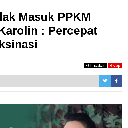
dak Masuk PPKM
Karolin : Percepat
ksinasi
bacakan
stop