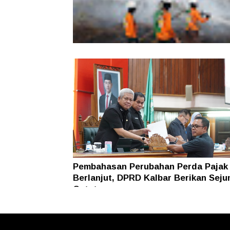
Karhutla Dekati SMKN 1 Sungai Raya
SAR Dit Samapta Polda Kalbar Antip
Api Meluas
Pembahasan Perubahan Perda Pajak
Berlanjut, DPRD Kalbar Berikan Seju
Catatan