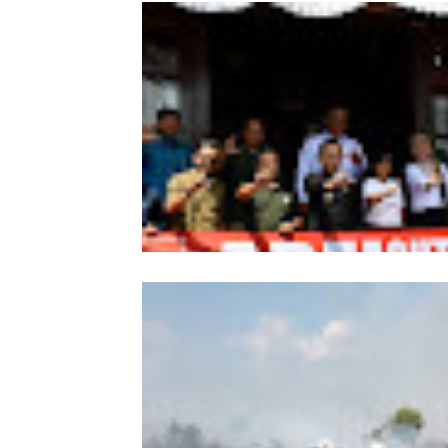
Wabup Sintang Lepas Ekspedisi Arei
Kalbar ke Bukit Raya, Promosikan W
dan Aksi Pelestarian Alam