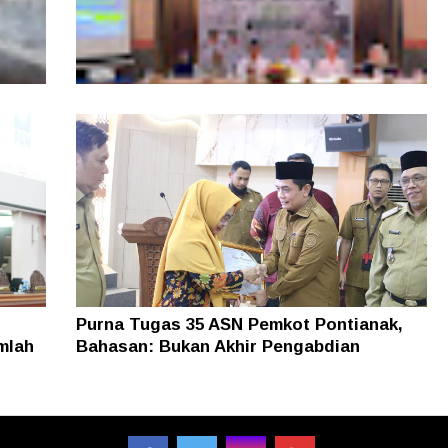
, Tim
Layanan Samsat GOKATAN Diperpanjang
asi
Jadi Tiga Hari
Purna Tugas 35 ASN Pemkot Pontianak,
mlah
Bahasan: Bukan Akhir Pengabdian