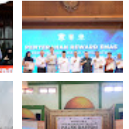
ngers
Pemprov Kalbar Tegaskan Komitmen
isata
Percepat Digitalisasi Pelayanan Publik