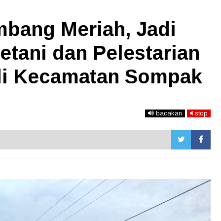
bang Meriah, Jadi
tani dan Pelestarian
di Kecamatan Sompak
bacakan
stop