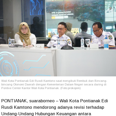
Wali Kota Pontianak Edi Rusdi Kamtono saat mengikuti Rembuk dan Bincang-
bincang Otonomi Daerah dengan Kementerian Dalam Negeri secara daring di
Pontive Center Kantor Wali Kota Pontianak. (Foto:prokopim)
PONTIANAK, suaraborneo – Wali Kota Pontianak Edi
Rusdi Kamtono mendorong adanya revisi terhadap
Undang-Undang Hubungan Keuangan antara