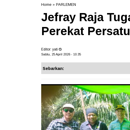
Home
»
PARLEMEN
Jefray Raja Tug
Perekat Persat
Editor:
yati
Sabtu, 25 April 2026 - 10.35
Sebarkan: