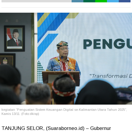
kegiatan
“Penguatan Sistem Keuangan Digital se-Kalimantan Utara Tahun 2025”
,
Kamis 13/11. (Foto:
dkisp)
TANJUNG SELOR, (Suaraborneo.id) – Gubernur