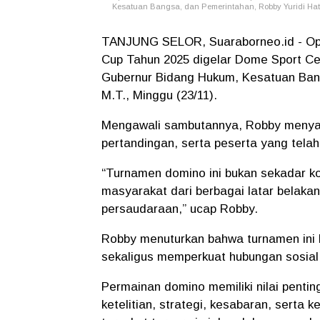
Kesatuan Bangsa, dan Pemerintahan, Robby Yuridi Hat
TANJUNG SELOR, Suaraborneo.id - Ope
Cup Tahun 2025 digelar Dome Sport Cent
Gubernur Bidang Hukum, Kesatuan Bang
M.T., Minggu (23/11).
Mengawali sambutannya, Robby menyamp
pertandingan, serta peserta yang tela
“Turnamen domino ini bukan sekadar ko
masyarakat dari berbagai latar belaka
persaudaraan,” ucap Robby.
Robby menuturkan bahwa turnamen ini 
sekaligus memperkuat hubungan sosial
Permainan domino memiliki nilai pentin
ketelitian, strategi, kesabaran, serta 