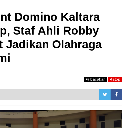
t Domino Kaltara
p, Staf Ahli Robby
t Jadikan Olahraga
mi
bacakan
stop