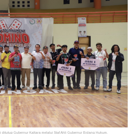
ditutup Gubernur Kaltara melalui Staf Ahli Gubernur Bidang Hukum,