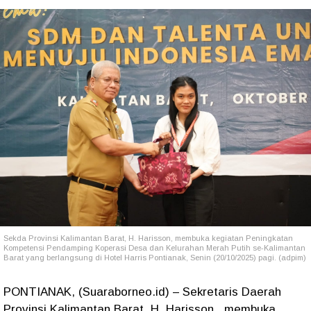
Sekda Provinsi Kalimantan Barat, H. Harisson, membuka kegiatan
Peningkatan
Kompetensi Pendamping Koperasi Desa dan Kelurahan Merah Putih se-Kalimantan
Barat
yang berlangsung di Hotel Harris Pontianak, Senin (20/10/2025)
pagi. (adpim)
PONTIANAK, (Suaraborneo.id) – Sekretaris Daerah
Provinsi Kalimantan Barat, H. Harisson, membuka