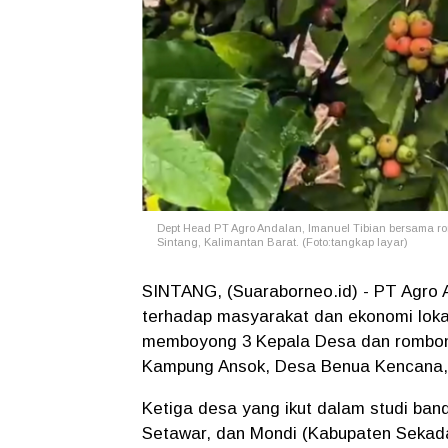
Dept Head PT Agro Andalan, Imanuel Tibian bersama r
Sintang, Kalimantan Barat. (Foto:tangkap layar)
SINTANG, (Suaraborneo.id) - PT Agro 
terhadap masyarakat dan ekonomi loka
memboyong 3 Kepala Desa dan rombong
Kampung Ansok, Desa Benua Kencana, 
Ketiga desa yang ikut dalam studi ban
Setawar, dan Mondi (Kabupaten Sekadau