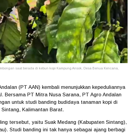
ombongan saat berada di kebun kopi
Kampung Ansok, Desa Benua Kencana,
Andalan (PT AAN) kembali menunjukkan kepeduliannya
l. Bersama PT Mitra Nusa Sarana, PT Agro Andalan
an untuk studi banding budidaya tanaman kopi di
Sintang, Kalimantan Barat.
ding tersebut, yaitu Suak Medang (Kabupaten Sintang),
). Studi banding ini tak hanya sebagai ajang berbagi