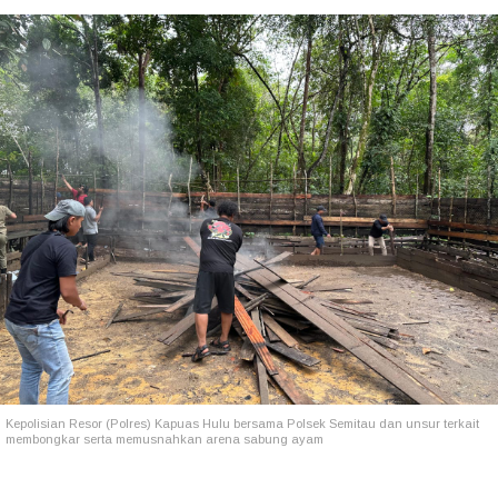
Kepolisian Resor (Polres) Kapuas Hulu bersama Polsek Semitau dan unsur terkait
membongkar serta memusnahkan arena sabung ayam