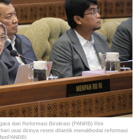
ara dan Reformasi Birokrasi (PANRB) Rini
ri usai dirinya resmi dilantik menakhodai reformasi
s MenPANRB)