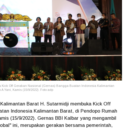
a Kick Off Gerakan Nasional (Gernas) Bangga Buatan Indonesia Kalimantan
A.Yani, Kamis (15/9/2022). Foto:adp
 Kalimantan Barat H. Sutarmidji membuka Kick Off
atan Indonesia Kalimantan Barat, di Pendopo Rumah
Kamis (15/9/2022). Gernas BBI Kalbar yang mengambil
al" ini, merupakan gerakan bersama pemerintah,