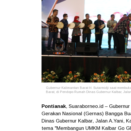
Gubernur Kalimantan Barat H. Sutarmidji saat membuk
Barat, di Pendopo Rumah Dinas Gubernur Kalbar, Jalan 
Pontianak
, Suaraborneo.id – Gubernur
Gerakan Nasional (Gernas) Bangga Bu
Dinas Gubernur Kalbar, Jalan A.Yani, 
tema "Membangun UMKM Kalbar Go Glob