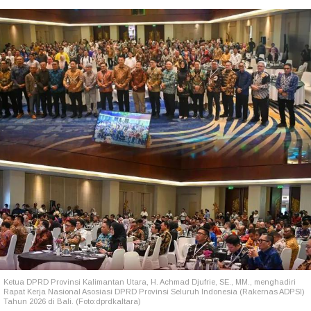
Ketua DPRD Provinsi Kalimantan Utara, H. Achmad Djufrie, SE., MM., menghadiri
Rapat Kerja Nasional Asosiasi DPRD Provinsi Seluruh Indonesia (Rakernas ADPSI)
Tahun 2026 di Bali. (Foto:dprdkaltara)