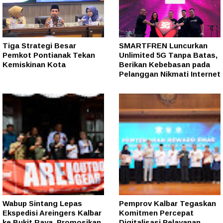
Tiga Strategi Besar
SMARTFREN Luncurkan
Pemkot Pontianak Tekan
Unlimited 5G Tanpa Batas,
Kemiskinan Kota
Berikan Kebebasan pada
Pelanggan Nikmati Internet
Wabup Sintang Lepas
Pemprov Kalbar Tegaskan
Ekspedisi Areingers Kalbar
Komitmen Percepat
ke Bukit Raya, Promosikan
Digitalisasi Pelayanan