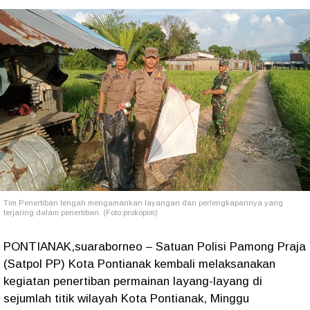
Tim Penertiban tengah mengamankan layangan dan perlengkapannya yang
terjaring dalam penertiban. (Foto:prokopim)
PONTIANAK,suaraborneo – Satuan Polisi Pamong Praja
(Satpol PP) Kota Pontianak kembali melaksanakan
kegiatan penertiban permainan layang-layang di
sejumlah titik wilayah Kota Pontianak, Minggu