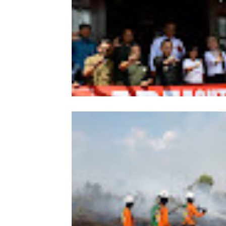
Wabup Sintang Lepas Ekspedisi Arei
Kalbar ke Bukit Raya, Promosikan W
dan Aksi Pelestarian Alam