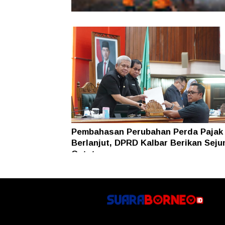
Karhutla Dekati SMKN 1 Sungai Raya
SAR Dit Samapta Polda Kalbar Antip
Api Meluas
Pembahasan Perubahan Perda Pajak
Berlanjut, DPRD Kalbar Berikan Seju
Catatan