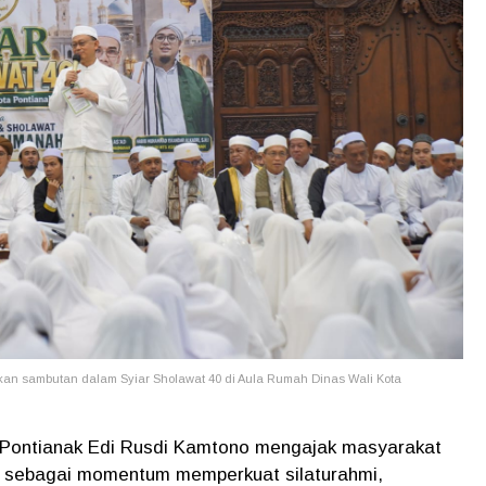
ikan sambutan dalam Syiar Sholawat 40 di Aula Rumah Dinas Wali Kota
Pontianak Edi Rusdi Kamtono mengajak masyarakat
0 sebagai momentum memperkuat silaturahmi,