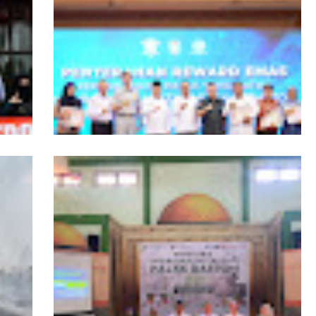
ngers
Pemprov Kalbar Tegaskan Komitmen
isata
Percepat Digitalisasi Pelayanan Publik