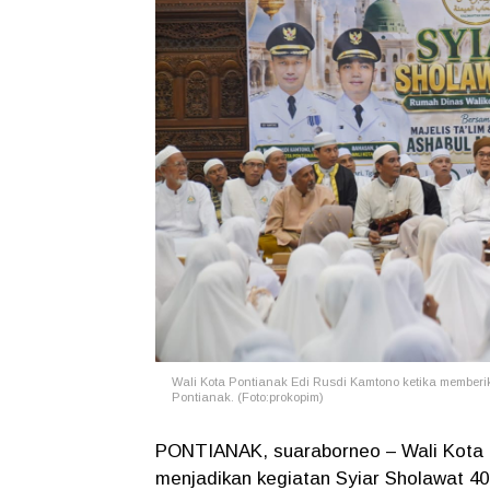
Wali Kota Pontianak Edi Rusdi Kamtono ketika member
Pontianak. (Foto:prokopim)
PONTIANAK, suaraborneo – Wali Kota 
menjadikan kegiatan Syiar Sholawat 4