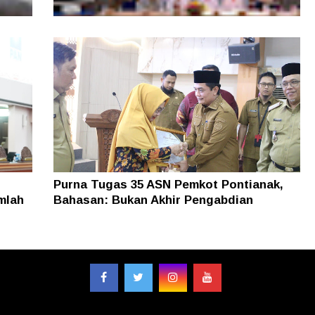
, Tim
Layanan Samsat GOKATAN Diperpanjang
asi
Jadi Tiga Hari
Purna Tugas 35 ASN Pemkot Pontianak,
mlah
Bahasan: Bukan Akhir Pengabdian