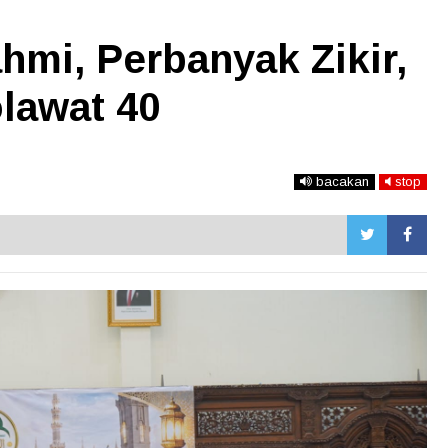
ahmi, Perbanyak Zikir,
lawat 40
bacakan
stop