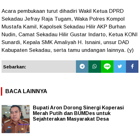
Acara pembukaan turut dihadiri Wakil Ketua DPRD
Sekadau Jefray Raja Tugam, Waka Polres Kompol
Mustafa Kamil, Kapolsek Sekadau Hilir AKP Burhan
Nudin, Camat Sekadau Hilir Gustar Indarto, Ketua KONI
Sunardi, Kepala SMK Amaliyah H. Isnaini, unsur DAD
Kabupaten Sekadau, serta tamu undangan lainnya. (y)
Sebarkan:
BACA LAINNYA
Bupati Aron Dorong Sinergi Koperasi
Merah Putih dan BUMDes untuk
Sejahterakan Masyarakat Desa