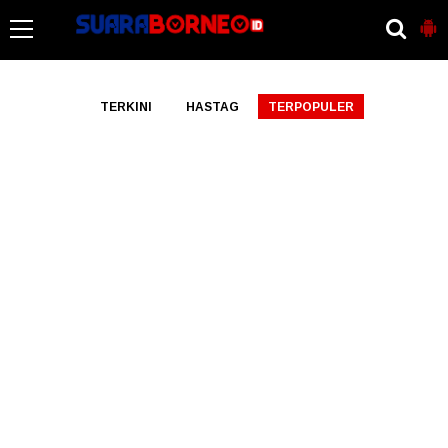
-->
TERKINI
HASTAG
TERPOPULER