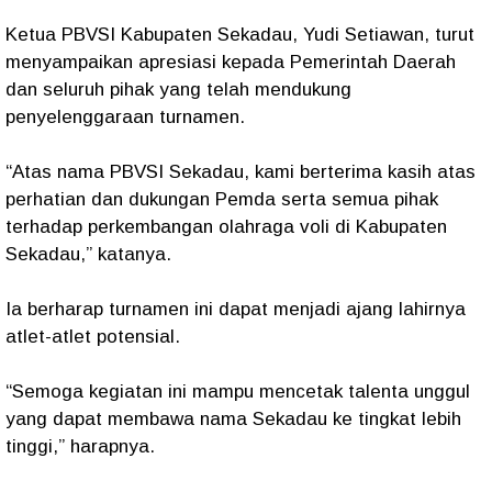
Ketua PBVSI Kabupaten Sekadau, Yudi Setiawan, turut
menyampaikan apresiasi kepada Pemerintah Daerah
dan seluruh pihak yang telah mendukung
penyelenggaraan turnamen.
“Atas nama PBVSI Sekadau, kami berterima kasih atas
perhatian dan dukungan Pemda serta semua pihak
terhadap perkembangan olahraga voli di Kabupaten
Sekadau,” katanya.
Ia berharap turnamen ini dapat menjadi ajang lahirnya
atlet-atlet potensial.
“Semoga kegiatan ini mampu mencetak talenta unggul
yang dapat membawa nama Sekadau ke tingkat lebih
tinggi,” harapnya.