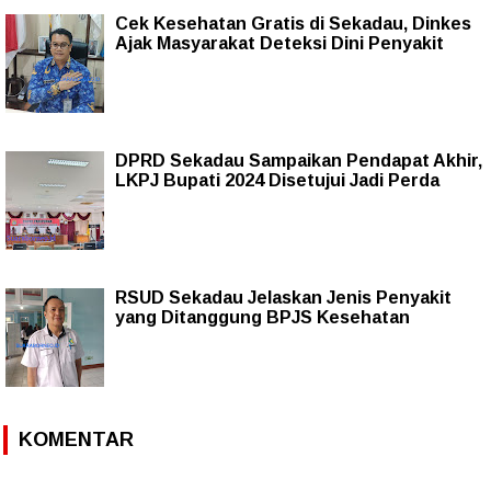
Cek Kesehatan Gratis di Sekadau, Dinkes
Ajak Masyarakat Deteksi Dini Penyakit
DPRD Sekadau Sampaikan Pendapat Akhir,
LKPJ Bupati 2024 Disetujui Jadi Perda
RSUD Sekadau Jelaskan Jenis Penyakit
yang Ditanggung BPJS Kesehatan
KOMENTAR