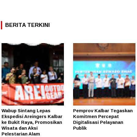
BERITA TERKINI
Wabup Sintang Lepas
Pemprov Kalbar Tegaskan
Ekspedisi Areingers Kalbar
Komitmen Percepat
ke Bukit Raya, Promosikan
Digitalisasi Pelayanan
Wisata dan Aksi
Publik
Pelestarian Alam