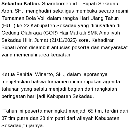
Sekadau Kalbar,
Suaraborneo.id
– Bupati Sekadau,
Aron, SH., menghadiri sekaligus membuka secara resmi
Turnamen Bola Voli dalam rangka Hari Ulang Tahun
(HUT) ke-22 Kabupaten Sekadau yang dipusatkan di
Gedung Olahraga (GOR) Haji Matkali SMK Amaliyah
Sekadau Hilir, Jumat (21/11/2025) sore. Kehadiran
Bupati Aron disambut antusias peserta dan masyarakat
yang memenuhi area kegiatan.
Ketua Panitia, Winarto, SH., dalam laporannya
menjelaskan bahwa turnamen ini merupakan agenda
tahunan yang selalu menjadi bagian dari rangkaian
peringatan hari jadi Kabupaten Sekadau.
“Tahun ini peserta meningkat menjadi 65 tim, terdiri dari
37 tim putra dan 28 tim putri dari wilayah Kabupaten
Sekadau,” ujarnya.