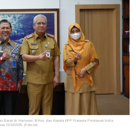
tan Barat
dr. Harisson, M.Kes.
dan Kepala KPP Pratama Pontianak
Indra
a 21/10/2025. (Foto:ist)