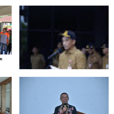
n
Di Tengah Efisiensi Anggaran, Pemprov
Kaltara Pastikan TPP ASN Tetap Dibayar