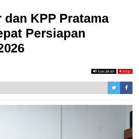
r dan KPP Pratama
epat Persiapan
2026
bacakan
stop