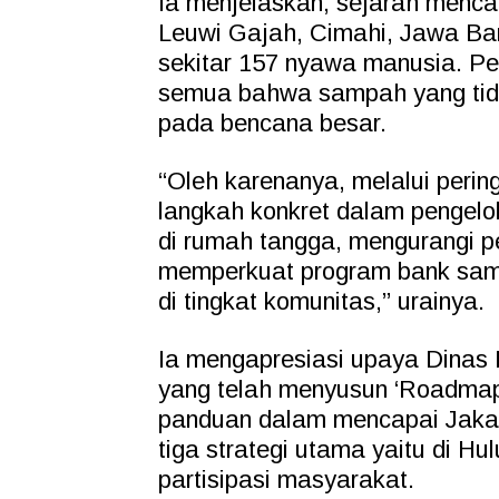
Ia menjelaskan, sejarah mencat
Leuwi Gajah, Cimahi, Jawa Bar
sekitar 157 nyawa manusia. Peri
semua bahwa sampah yang tida
pada bencana besar.
“Oleh karenanya, melalui perin
langkah konkret dalam pengel
di rumah tangga, mengurangi pe
memperkuat program bank samp
di tingkat komunitas,” urainya.
Ia mengapresiasi upaya Dinas 
yang telah menyusun ‘Roadmap
panduan dalam mencapai Jakar
tiga strategi utama yaitu di Hu
partisipasi masyarakat.