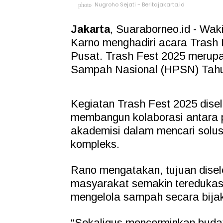
Nugroho Sejati - Beritajakarta.id
photo
Jakarta
, Suaraborneo.id - Wak
Karno menghadiri acara Trash 
Pusat. Trash Fest 2025 merupa
Sampah Nasional (HPSN) Tahu
Kegiatan Trash Fest 2025 dis
membangun kolaborasi antara 
akademisi dalam mencari solu
kompleks.
Rano mengatakan, tujuan dise
masyarakat semakin teredukasi
mengelola sampah secara bija
“Sekaligus mencerminkan buda