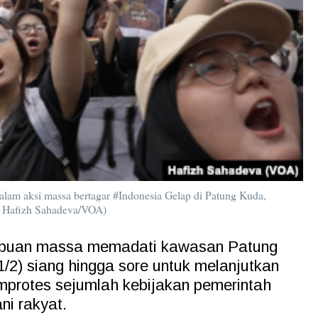
lam aksi massa bertagar #Indonesia Gelap di Patung Kuda,
o: Hafizh Sahadeva/VOA)
ibuan massa memadati kawasan Patung
/2) siang hingga sore untuk melanjutkan
mprotes sejumlah kebijakan pemerintah
i rakyat.