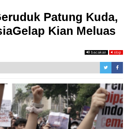
eruduk Patung Kuda,
siaGelap Kian Meluas
bacakan
stop