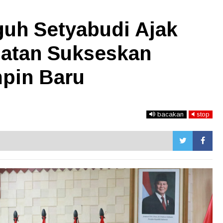
guh Setyabudi Ajak
latan Sukseskan
pin Baru
bacakan
stop