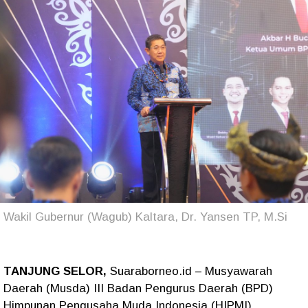
Wakil Gubernur (Wagub) Kaltara, Dr. Yansen TP, M.Si
TANJUNG SELOR,
Suaraborneo.id – Musyawarah
Daerah (Musda) III Badan Pengurus Daerah (BPD)
Himpunan Pengusaha Muda Indonesia (HIPMI)