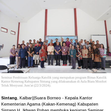
Seminar Pembinaan Keluarga Katolik yang merupakan program Bimas Katolik
Kantor Kemenag Kabupaten Sintang yang dilaksanakan di Aula Biara Monfort
Teluk Menyurai. Jum’at (22/3/2024).
Sintang
, Kalbar||Suara Borneo - Kepala Kantor
Kementerian Agama (Kakan-Kemenag) Kabupaten
Sintang H. Ikhwan Pohan membuka kegiatan Seminar