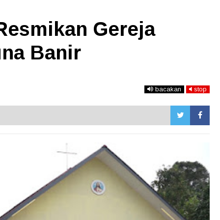
Resmikan Gereja
una Banir
bacakan
stop