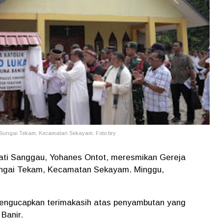
 Sungai Tekam, Kecamatan Sekayam. Foto:bry
upati Sanggau, Yohanes Ontot, meresmikan Gereja
ungai Tekam, Kecamatan Sekayam. Minggu,
engucapkan terimakasih atas penyambutan yang
Banir.