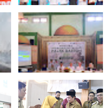
ngers
Pemprov Kalbar Tegaskan Komitmen
isata
Percepat Digitalisasi Pelayanan Publik
, Tim
Layanan Samsat GOKATAN Diperpanjang
asi
Jadi Tiga Hari