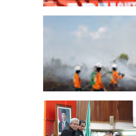
Wabup Sintang Lepas Ekspedisi Arei
Kalbar ke Bukit Raya, Promosikan W
dan Aksi Pelestarian Alam
Karhutla Dekati SMKN 1 Sungai Raya
SAR Dit Samapta Polda Kalbar Antip