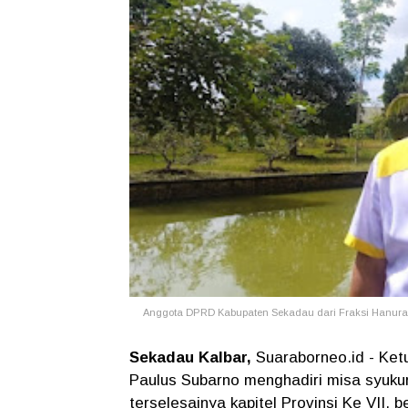
Anggota DPRD Kabupaten Sekadau dari Fraksi Hanura, 
Sekadau Kalbar,
Suaraborneo.id - Ket
Paulus Subarno menghadiri misa syukur 
terselesainya kapitel Provinsi Ke VII,