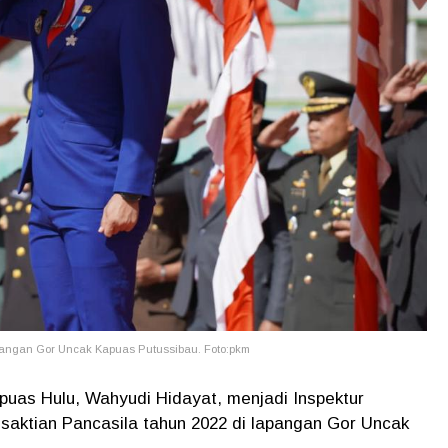
apangan Gor Uncak Kapuas Putussibau. Foto:pkm
puas Hulu, Wahyudi Hidayat, menjadi Inspektur
esaktian Pancasila tahun 2022 di lapangan Gor Uncak