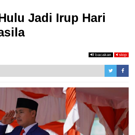
ulu Jadi Irup Hari
asila
bacakan
stop