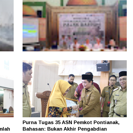
ngers
Pemprov Kalbar Tegaskan Komitmen
isata
Percepat Digitalisasi Pelayanan Publik
, Tim
Layanan Samsat GOKATAN Diperpanjang
asi
Jadi Tiga Hari
Purna Tugas 35 ASN Pemkot Pontianak,
mlah
Bahasan: Bukan Akhir Pengabdian