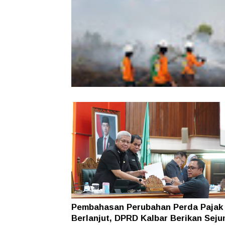
Wabup Sintang Lepas Ekspedisi Arei
Kalbar ke Bukit Raya, Promosikan W
dan Aksi Pelestarian Alam
Karhutla Dekati SMKN 1 Sungai Raya
SAR Dit Samapta Polda Kalbar Antip
Api Meluas
Pembahasan Perubahan Perda Pajak
Berlanjut, DPRD Kalbar Berikan Seju