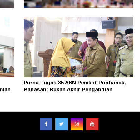
, Tim
Layanan Samsat GOKATAN Diperpanjang
asi
Jadi Tiga Hari
Purna Tugas 35 ASN Pemkot Pontianak,
mlah
Bahasan: Bukan Akhir Pengabdian