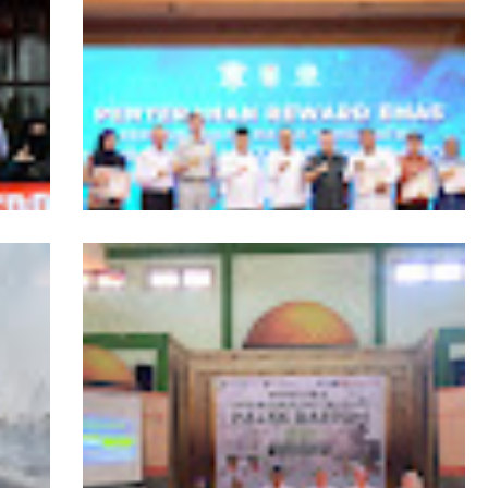
ngers
Pemprov Kalbar Tegaskan Komitmen
isata
Percepat Digitalisasi Pelayanan Publik