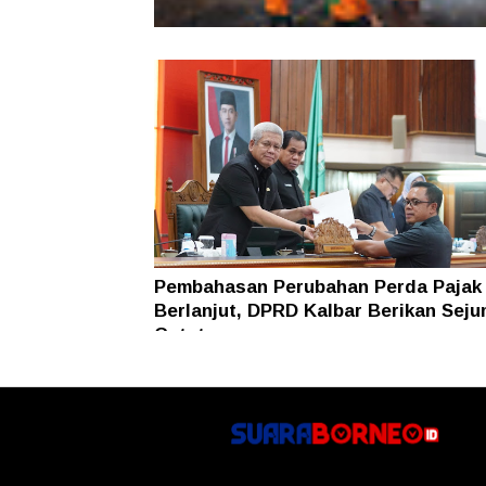
Karhutla Dekati SMKN 1 Sungai Raya
SAR Dit Samapta Polda Kalbar Antip
Api Meluas
Pembahasan Perubahan Perda Pajak
Berlanjut, DPRD Kalbar Berikan Seju
Catatan