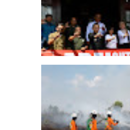
Wabup Sintang Lepas Ekspedisi Arei
Kalbar ke Bukit Raya, Promosikan W
dan Aksi Pelestarian Alam