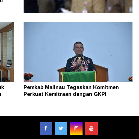
n
Di Tengah Efisiensi Anggaran, Pemprov
Kaltara Pastikan TPP ASN Tetap Dibayar
uk
Pemkab Malinau Tegaskan Komitmen
n
Perkuat Kemitraan dengan GKPI