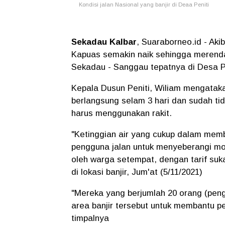
Kondisi jalan Nasional yang banjir di Deaa Peniti
Sekadau Kalbar
, Suaraborneo.id - Aki
Kapuas semakin naik sehingga merenda
Sekadau - Sanggau tepatnya di Desa P
Kepala Dusun Peniti, Wiliam mengatakan
berlangsung selam 3 hari dan sudah tid
harus menggunakan rakit.
"Ketinggian air yang cukup dalam mem
pengguna jalan untuk menyeberangi mo
oleh warga setempat, dengan tarif suk
di lokasi banjir, Jum'at (5/11/2021)
"Mereka yang berjumlah 20 orang (penge
area banjir tersebut untuk membantu p
timpalnya