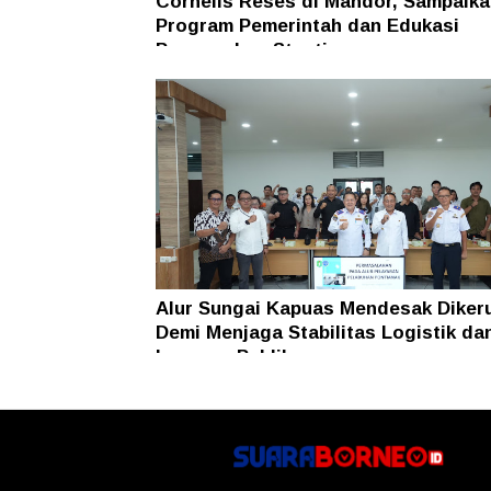
Cornelis Reses di Mandor, Sampaika
Program Pemerintah dan Edukasi
Pencegahan Stunting
Alur Sungai Kapuas Mendesak Diker
Demi Menjaga Stabilitas Logistik da
Layanan Publik