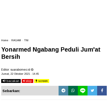
Home
»
RAGAM
»
TNI
Yonarmed Ngabang Peduli Jum'at
Bersih
Editor:
suaraborneo.id
Jumat, 22 Oktober 2021 - 14.45
bacakan
stop
screen
Sebarkan: