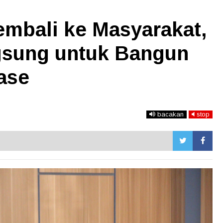
embali ke Masyarakat,
gsung untuk Bangun
ase
bacakan
stop