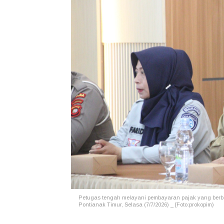
Petugas tengah melayani pembayaran pajak yang berb
Pontianak Timur, Selasa (7/7/2026) _ [Foto:prokopim)