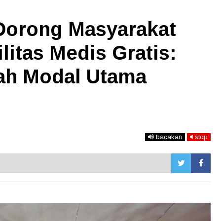
 Dorong Masyarakat
litas Medis Gratis:
ah Modal Utama
bacakan
stop