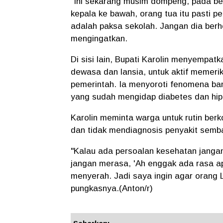
"Ini sekarang musim dompeng, pada ber
kepala ke bawah, orang tua itu pasti 
adalah paksa sekolah. Jangan dia berhe
mengingatkan.
Di sisi lain, Bupati Karolin menyempa
dewasa dan lansia, untuk aktif memeri
pemerintah. Ia menyoroti fenomena ba
yang sudah mengidap diabetes dan hip
Karolin meminta warga untuk rutin berk
dan tidak mendiagnosis penyakit semba
"Kalau ada persoalan kesehatan jangan
jangan merasa, 'Ah enggak ada rasa a
menyerah. Jadi saya ingin agar orang 
pungkasnya.(Anton/r)