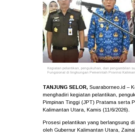
Kegiatan pelantikan, pengukuhan, dan pengambilan sum
Fungsional di lingkungan Pemerintah Provinsi Kaliman
TANJUNG SELOR,
Suaraborneo.id – K
menghadiri kegiatan pelantikan, pengu
Pimpinan Tinggi (JPT) Pratama serta P
Kalimantan Utara, Kamis (11/6/2026).
Prosesi pelantikan yang berlangsung d
oleh Gubernur Kalimantan Utara, Zainal