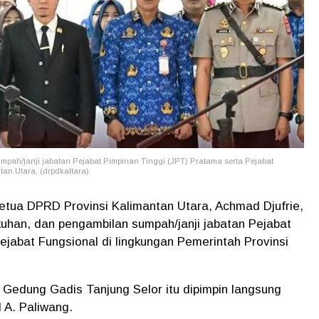
pah/janji jabatan Pejabat Pimpinan Tinggi (JPT) Pratama serta Pejabat
tan Utara, (drpdkaltara)
etua DPRD Provinsi Kalimantan Utara, Achmad Djufrie,
kuhan, dan pengambilan sumpah/janji jabatan Pejabat
ejabat Fungsional di lingkungan Pemerintah Provinsi
i Gedung Gadis Tanjung Selor itu dipimpin langsung
 A. Paliwang.