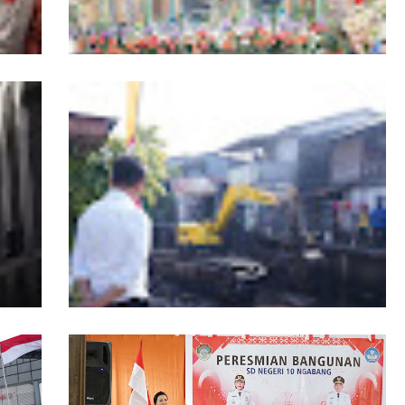
r
19 Kafilah Pontianak Melaju ke Final MTQ
Kalbar ke-34