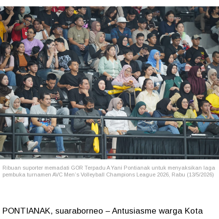
Ribuan suporter memadati GOR Terpadu A Yani Pontianak untuk menyaksikan laga
pembuka turnamen AVC Men’s Volleyball Champions League 2026, Rabu (13/5/2026)
PONTIANAK, suaraborneo – Antusiasme warga Kota