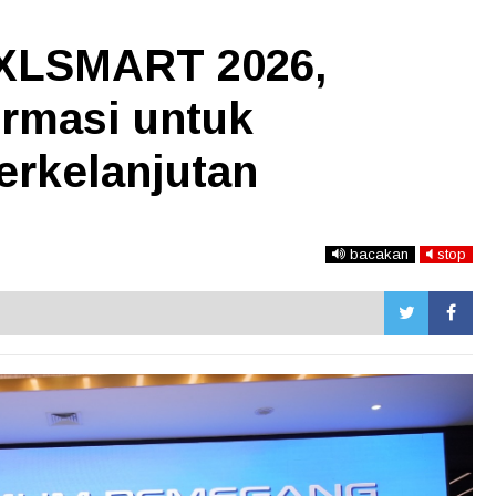
XLSMART 2026,
ormasi untuk
rkelanjutan
bacakan
stop