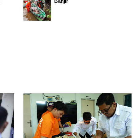
g
Banjir