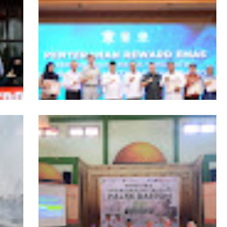
ngers
Pemprov Kalbar Tegaskan Komitmen
isata
Percepat Digitalisasi Pelayanan Publik