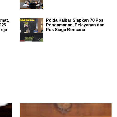
dmat,
Polda Kalbar Siapkan 70 Pos
025
Pengamanan, Pelayanan dan
reja
Pos Siaga Bencana