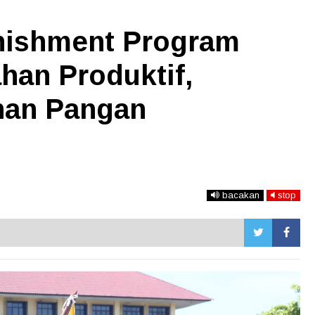
nishment Program
han Produktif,
nan Pangan
bacakan
stop