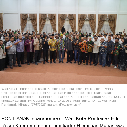
Wali Kota Pontianak Edi Rusdi Kamtono bersama tokoh HMI Nasional, Anas
Urbaningrum dan jajaran HMI Kalbar dan Pontianak berfoto bersama usai
penutupan Intermediate Training atau Latihan Kader II dan Latihan Khusus KOHATI
tingkat Nasional HMI Cabang Pontianak 2026 di Aula Rumah Dinas Wali Kota
Pontianak, Minggu (17/5/2026) malam. (Foto:prokopim)
PONTIANAK, suaraborneo – Wali Kota Pontianak Edi
Rusdi Kamtono mendorong kader Himpunan Mahasiswa