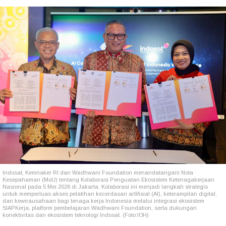
Indosat, Kemnaker RI dan Wadhwani Foundation menandatangani Nota
Kesepahaman (MoU) tentang Kolaborasi Penguatan Ekosistem Ketenagakerjaan
Nasional pada 5 Mei 2026 di Jakarta. Kolaborasi ini menjadi langkah strategis
untuk memperluas akses pelatihan kecerdasan artifisial (AI), keterampilan digital,
dan kewirausahaan bagi tenaga kerja Indonesia melalui integrasi ekosistem
SIAPKerja, platform pembelajaran Wadhwani Foundation, serta dukungan
konektivitas dan ekosistem teknologi Indosat. (Foto:IOH)