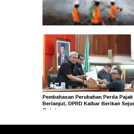
Karhutla Dekati SMKN 1 Sungai Raya
SAR Dit Samapta Polda Kalbar Antip
Api Meluas
Pembahasan Perubahan Perda Pajak
Berlanjut, DPRD Kalbar Berikan Seju
Catatan