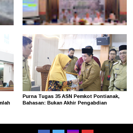
, Tim
Layanan Samsat GOKATAN Diperpanjang
asi
Jadi Tiga Hari
Purna Tugas 35 ASN Pemkot Pontianak,
mlah
Bahasan: Bukan Akhir Pengabdian