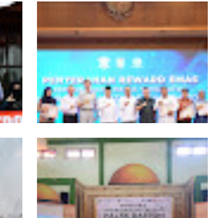
ngers
Pemprov Kalbar Tegaskan Komitmen
isata
Percepat Digitalisasi Pelayanan Publik