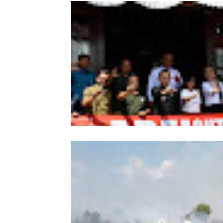
Wabup Sintang Lepas Ekspedisi Arei
Kalbar ke Bukit Raya, Promosikan W
dan Aksi Pelestarian Alam