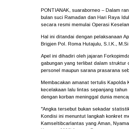
PONTIANAK, suaraborneo – Dalam rang
bulan suci Ramadan dan Hari Raya Idulf
secara resmi memulai Operasi Kesela
Hal ini ditandai dengan pelaksanaan A
Brigjen Pol. Roma Hutajulu, S.I.K., M.S
Apel ini dihadiri oleh jajaran Forkopimd
gabungan yang terlibat dalam struktur o
personel maupun sarana prasarana seb
Membacakan amanat tertulis Kapolda 
kecelakaan lalu lintas sepanjang tahu
dengan korban meninggal dunia mencap
"Angka tersebut bukan sekadar statist
Kondisi ini menuntut langkah konkret me
Kamseltibcarlantas yang Aman, Nyama