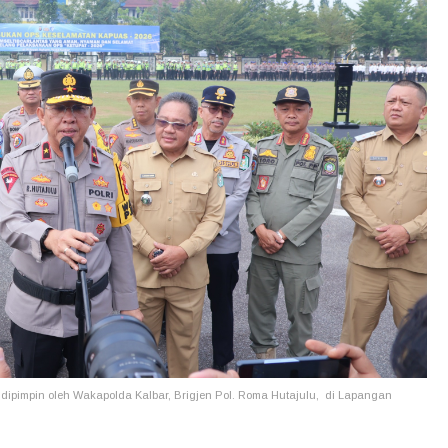
dipimpin oleh Wakapolda Kalbar, Brigjen Pol. Roma Hutajulu, di Lapangan