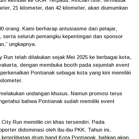
um kembali ke GOR Terpadu. Rincian rute, termasuk
meter, 21 kilometer, dan 42 kilometer, akan diumumkan
00 orang. Kami berharap antusiasme dari pelajar,
, serta seluruh pemangku kepentingan dan sponsor
an,” ungkapnya.
 Run telah dilakukan sejak Mei 2025 ke berbagai kota,
ogyakarta, dengan membuka booth pada sejumlah event
perkenalkan Pontianak sebagai kota yang kini memiliki
kilometer.
k melakukan undangan khusus. Namun promosi terus
ngetahui bahwa Pontianak sudah memiliki event
City Run memiliki ciri khas tersendiri. Pada
orter didominasi oleh ibu-ibu PKK. Tahun ini,
keterlibatan drum band Kota Pontianak, bahkan akan