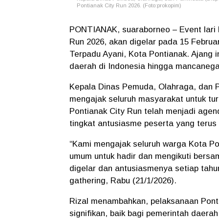
Pontianak City Run 2026. (Foto:prokopim)
PONTIANAK, suaraborneo – Event lari b
Run 2026, akan digelar pada 15 Februar
Terpadu Ayani, Kota Pontianak. Ajang in
daerah di Indonesia hingga mancanega
Kepala Dinas Pemuda, Olahraga, dan Pa
mengajak seluruh masyarakat untuk tur
Pontianak City Run telah menjadi agen
tingkat antusiasme peserta yang terus
“Kami mengajak seluruh warga Kota Po
umum untuk hadir dan mengikuti bersam
digelar dan antusiasmenya setiap tahu
gathering, Rabu (21/1/2026).
Rizal menambahkan, pelaksanaan Ponti
signifikan, baik bagi pemerintah daer