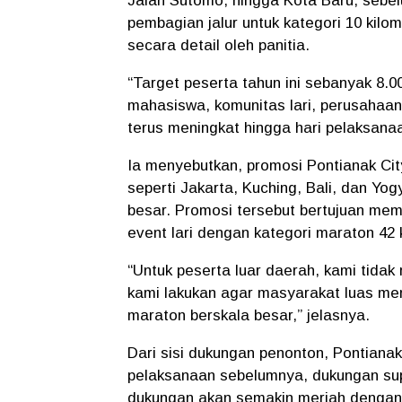
Jalan Sutomo, hingga Kota Baru, sebel
pembagian jalur untuk kategori 10 kilo
secara detail oleh panitia.
“Target peserta tahun ini sebanyak 8.0
mahasiswa, komunitas lari, perusahaan
terus meningkat hingga hari pelaksana
Ia menyebutkan, promosi Pontianak City
seperti Jakarta, Kuching, Bali, dan Y
besar. Promosi tersebut bertujuan mem
event lari dengan kategori maraton 42 
“Untuk peserta luar daerah, kami tida
kami lakukan agar masyarakat luas me
maraton berskala besar,” jelasnya.
Dari sisi dukungan penonton, Pontianak 
pelaksanaan sebelumnya, dukungan supp
dukungan akan semakin meriah dengan 