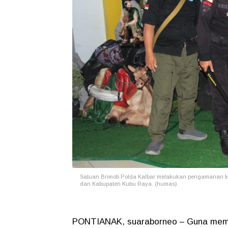
Satuan Brimob Polda Kalbar melakukan pengamanan ketat
dan Kabupaten Kubu Raya. (humas)
PONTIANAK, suaraborneo – Guna mema