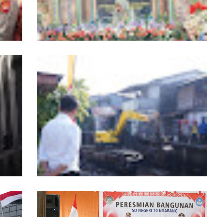
r
19 Kafilah Pontianak Melaju ke Final MTQ
Kalbar ke-34