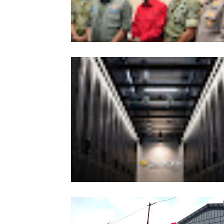
Kesiapsiagaan Total Pemprov Kalba
Hadapi Karhutla