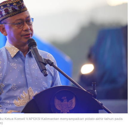
aku Ketua Komwil V APEKSI Kalimantan menyampaikan pidato akhir tahun pada
m)