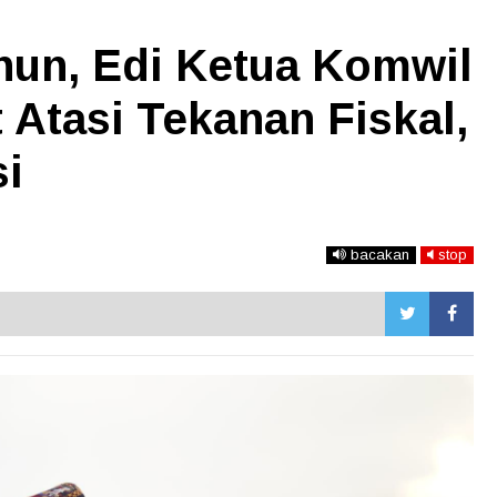
hun, Edi Ketua Komwil
Atasi Tekanan Fiskal,
si
bacakan
stop