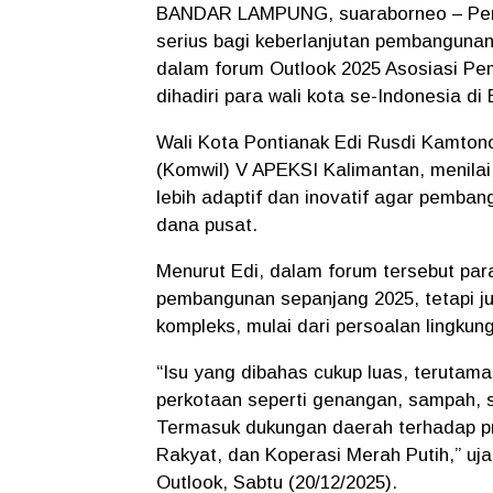
BANDAR LAMPUNG, suaraborneo – Peng
serius bagi keberlanjutan pembangunan
dalam forum Outlook 2025 Asosiasi Pe
dihadiri para wali kota se-Indonesia d
Wali Kota Pontianak Edi Rusdi Kamtono
(Komwil) V APEKSI Kalimantan, menilai
lebih adaptif dan inovatif agar pemba
dana pusat.
Menurut Edi, dalam forum tersebut par
pembangunan sepanjang 2025, tetapi j
kompleks, mulai dari persoalan lingkung
“Isu yang dibahas cukup luas, teruta
perkotaan seperti genangan, sampah, sa
Termasuk dukungan daerah terhadap pr
Rakyat, dan Koperasi Merah Putih,” u
Outlook, Sabtu (20/12/2025).