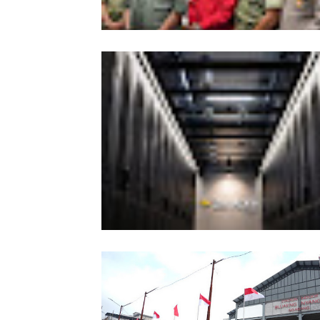
Kesiapsiagaan Total Pemprov Kalba
Hadapi Karhutla
Indosat Ooredoo Hutchison Luncur