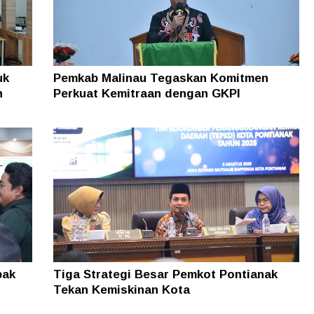
Kaltara Pastikan TPP ASN Tetap Dibayar
uk
Pemkab Malinau Tegaskan Komitmen
n
Perkuat Kemitraan dengan GKPI
pak
Tiga Strategi Besar Pemkot Pontianak
Tekan Kemiskinan Kota