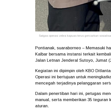
Satgas operasi zebra kapuas terus gencarkan sosialisa
Pontianak, suaraborneo – Memasuki har
Kalbar bersama instansi terkait kembal
Jalan Letnan Jenderal Sutoyo, Jumat (2
Kegiatan ini dipimpin oleh KBO Ditlant
Operasi ini bertujuan untuk meningkatk
mencegah terjadinya pelanggaran sert
Dalam penertiban hari ini, petugas me
manual, serta memberikan 35 teguran
aturan.