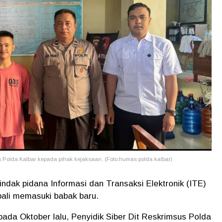
s Polda Kalbar kepada pihak kejaksaan. (Foto:humas polda kalbar)
dak pidana Informasi dan Transaksi Elektronik (ITE)
ali memasuki babak baru.
ada Oktober lalu, Penyidik Siber Dit Reskrimsus Polda