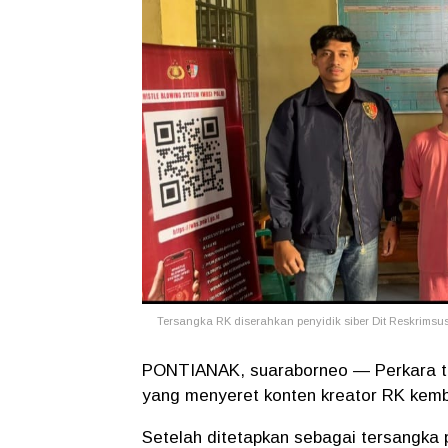
Tersangka RK diserahkan penyidik siber Dit Reskrimsu
PONTIANAK, suaraborneo — Perkara tin
yang menyeret konten kreator RK kemb
Setelah ditetapkan sebagai tersangka p