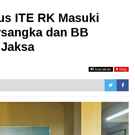
us ITE RK Masuki
rsangka dan BB
 Jaksa
bacakan
stop