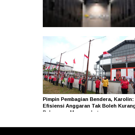
Indosat Ooredoo Hutchison Luncur
Zankore by Indosat
Pimpin Pembagian Bendera, Karolin:
Efisiensi Anggaran Tak Boleh Kuran
Pelayanan Masyarakat