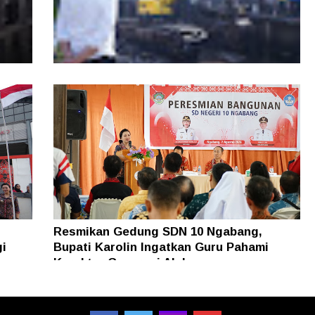
kan
Pemkot Pontianak Tata Parit Tokaya,
Sejumlah Jembatan akan Dibongkar
Resmikan Gedung SDN 10 Ngabang,
gi
Bupati Karolin Ingatkan Guru Pahami
Karakter Generasi Alpha