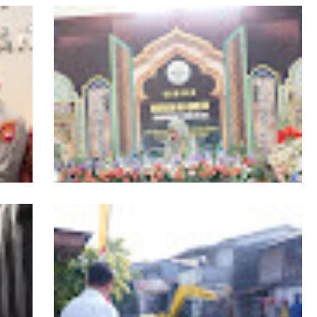
r
19 Kafilah Pontianak Melaju ke Final MTQ
Kalbar ke-34