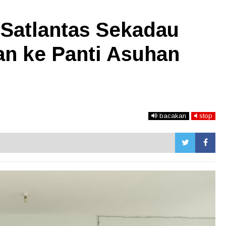
 Satlantas Sekadau
an ke Panti Asuhan
bacakan
stop