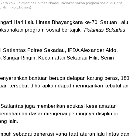
gkara ke-70,
Satlantas Polres Sekadau melaksanakan program sosial
di Panti
Hilir. (Foto:humas)
gati Hari Lalu Lintas Bhayangkara ke-70, Satuan Lalu
aksanakan program sosial bertajuk
“Polantas Sekadau
li Satlantas Polres Sekadau, IPDA Alexander Aldo,
sa Sungai Ringin, Kecamatan Sekadau Hilir, Senin
menyerahkan bantuan berupa delapan karung beras, 180
antuan tersebut diharapkan dapat meringankan kebutuhan
 Satlantas juga memberikan edukasi keselamatan
li pemahaman dasar mengenai pentingnya disiplin di
ng lain.
mbuh sebagai generasi yang taat aturan lalu lintas dan