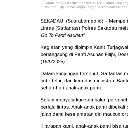
Dalam rangka memperingatih Hari Lalu Lintas Bhayan
Asuhan Filipi, Desa Sungai Ringin, Kecamatan Sekadau 
SEKADAU, (Suaraborneo.id)
–
Memperin
Lintas (Satlantas) Polres Sekadau mel
Go To Panti Asuhan”
.
Kegiatan yang dipimpin Kanit Turjagwa
berlangsung di Panti Asuhan Filipi, De
(15/9/2025).
Dalam kunjungan tersebut, Satlantas 
butir telur, dan lima dus mi instan. B
sehari-hari anak-anak panti.
Selain menyalurkan sembako, personel
berlalu lintas. Anak-anak panti dibeka
jalan demi keselamatan diri maupun ora
“Harapan kami, anak-anak panti bisa tu