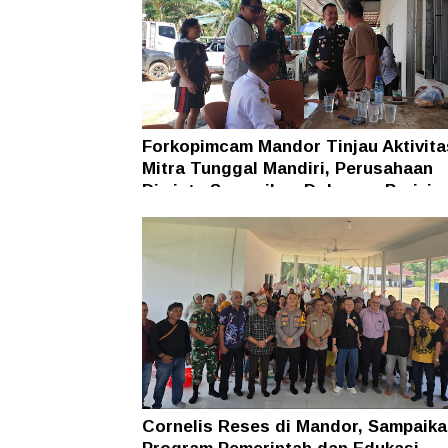
Forkopimcam Mandor Tinjau Aktivit
Mitra Tunggal Mandiri, Perusahaan
Diminta Sampaikan Dokumen Perizin
Cornelis Reses di Mandor, Sampaika