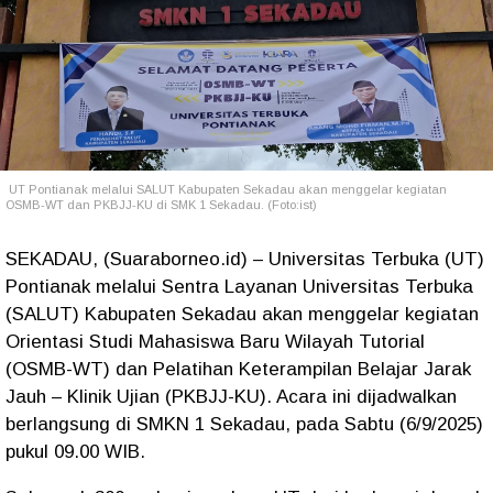
UT Pontianak melalui SALUT Kabupaten Sekadau akan menggelar kegiatan
OSMB-WT dan PKBJJ-KU di SMK 1 Sekadau. (Foto:ist)
SEKADAU, (Suaraborneo.id) – Universitas Terbuka (UT)
Pontianak melalui Sentra Layanan Universitas Terbuka
(SALUT) Kabupaten Sekadau akan menggelar kegiatan
Orientasi Studi Mahasiswa Baru Wilayah Tutorial
(OSMB-WT) dan Pelatihan Keterampilan Belajar Jarak
Jauh – Klinik Ujian (PKBJJ-KU). Acara ini dijadwalkan
berlangsung di SMKN 1 Sekadau, pada Sabtu (6/9/2025)
pukul 09.00 WIB.