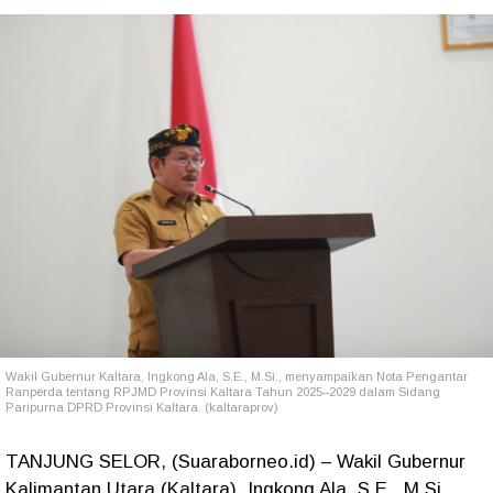
Wakil Gubernur Kaltara, Ingkong Ala, S.E., M.Si., menyampaikan Nota Pengantar
Ranperda tentang RPJMD Provinsi Kaltara Tahun 2025–2029 dalam Sidang
Paripurna DPRD Provinsi Kaltara. (kaltaraprov)
TANJUNG SELOR, (Suaraborneo.id) – Wakil Gubernur
Kalimantan Utara (Kaltara), Ingkong Ala, S.E., M.Si.,