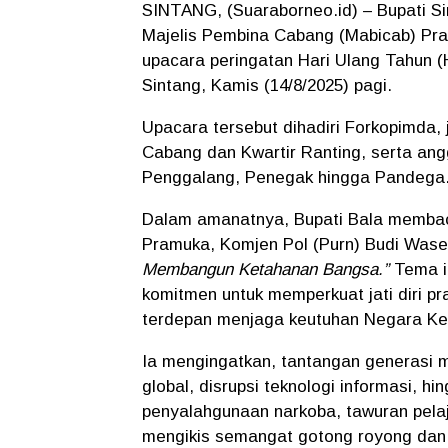
SINTANG, (Suaraborneo.id) – Bupati Si
Majelis Pembina Cabang (Mabicab) Pra
upacara peringatan Hari Ulang Tahun 
Sintang, Kamis (14/8/2025) pagi.
Upacara tersebut dihadiri Forkopimda, 
Cabang dan Kwartir Ranting, serta ang
Penggalang, Penegak hingga Pandega
Dalam amanatnya, Bupati Bala membac
Pramuka, Komjen Pol (Purn) Budi Wa
Membangun Ketahanan Bangsa.”
Tema in
komitmen untuk memperkuat jati diri p
terdepan menjaga keutuhan Negara Kes
Ia mengingatkan, tantangan generasi mu
global, disrupsi teknologi informasi, hi
penyalahgunaan narkoba, tawuran pela
mengikis semangat gotong royong dan 