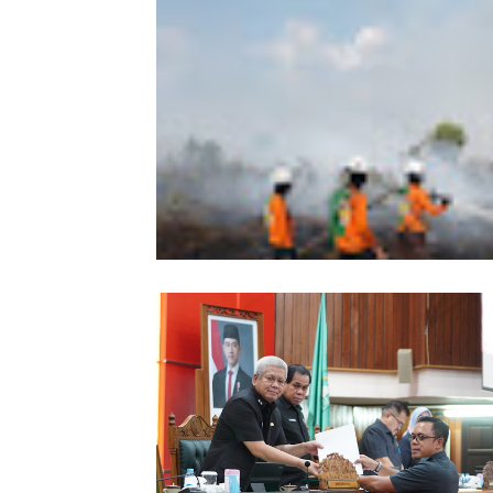
Wabup Sintang Lepas Ekspedisi Arei
Kalbar ke Bukit Raya, Promosikan W
dan Aksi Pelestarian Alam
Karhutla Dekati SMKN 1 Sungai Raya
SAR Dit Samapta Polda Kalbar Antip
Api Meluas