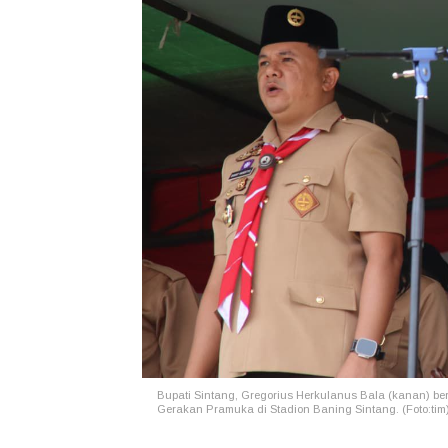
Bupati Sintang, Gregorius Herkulanus Bala (kanan)
be
Gerakan Pramuka di Stadion Baning Sintang. (Foto:tim