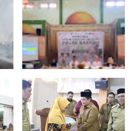
ngers
Pemprov Kalbar Tegaskan Komitmen
isata
Percepat Digitalisasi Pelayanan Publik
, Tim
Layanan Samsat GOKATAN Diperpanjang
asi
Jadi Tiga Hari